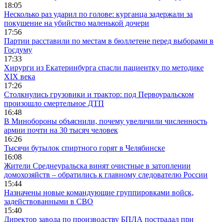
18:05
Несколько раз ударил по голове: курганца задержали за
покушение на убийство маленькой дочери
17:56
Партии расставили по местам в бюллетене перед выборами в
Госдуму
17:33
Хирурги из Екатеринбурга спасли пациентку по методике
XIX века
17:26
Столкнулись грузовики и трактор: под Первоуральском
произошло смертельное ДТП
16:48
В Минобороны объяснили, почему увеличили численность
армии почти на 30 тысяч человек
16:26
Тысячи бутылок спиртного горят в Челябинске
16:08
Жители Среднеуральска винят очистные в затоплении
домохозяйств – обратились к главному следователю России
15:44
Назначены новые командующие группировками войск,
задействованными в СВО
15:40
Директор завода по производству БПЛА пострадал при