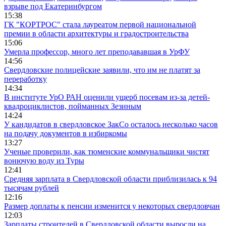
взрыве под Екатеринбургом
15:38
ГК "КОРТРОС" стала лауреатом первой национальной
премии в области архитектуры и градостроительства
15:06
Умерла профессор, много лет преподававшая в УрФУ
14:56
Свердловские полицейские заявили, что им не платят за
переработку
14:34
В институте УрО РАН оценили ущерб посевам из-за детей-
квадроциклистов, пойманных Зезиным
14:24
У кандидатов в свердловское ЗакСо осталось несколько часов
на подачу документов в избиркомы
13:27
Ученые проверили, как тюменские коммунальщики чистят
вонючую воду из Туры
12:41
Средняя зарплата в Свердловской области приблизилась к 94
тысячам рублей
12:16
Размер доплаты к пенсии изменится у некоторых свердловчан
12:03
Зарплаты строителей в Свердловской области выросли на