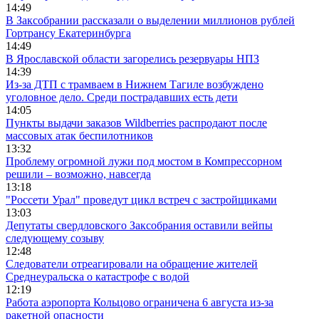
14:49
В Заксобрании рассказали о выделении миллионов рублей
Гортрансу Екатеринбурга
14:49
В Ярославской области загорелись резервуары НПЗ
14:39
Из-за ДТП с трамваем в Нижнем Тагиле возбуждено
уголовное дело. Среди пострадавших есть дети
14:05
Пункты выдачи заказов Wildberries распродают после
массовых атак беспилотников
13:32
Проблему огромной лужи под мостом в Компрессорном
решили – возможно, навсегда
13:18
"Россети Урал" проведут цикл встреч с застройщиками
13:03
Депутаты свердловского Заксобрания оставили вейпы
следующему созыву
12:48
Следователи отреагировали на обращение жителей
Среднеуральска о катастрофе с водой
12:19
Работа аэропорта Кольцово ограничена 6 августа из-за
ракетной опасности