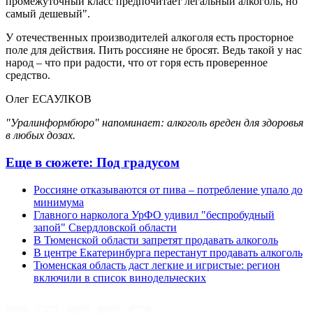
промежуточный класс предпочитает легальный алкоголь, но
самый дешевый".
У отечественных производителей алкоголя есть просторное
поле для действия. Пить россияне не бросят. Ведь такой у нас
народ – что при радости, что от горя есть проверенное
средство.
Олег ЕСАУЛКОВ
"Уралинформбюро" напоминает: алкоголь вреден для здоровья
в любых дозах.
Еще в сюжете:
Под градусом
Россияне отказываются от пива – потребление упало до
минимума
Главного нарколога УрФО удивил "беспробудный
запой" Свердловской области
В Тюменской области запретят продавать алкоголь
В центре Екатеринбурга перестанут продавать алкоголь
Тюменская область даст легкие и игристые: регион
включили в список винодельческих