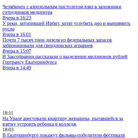
Челябинец с аэрозольным пистолетом взял в заложники
сотрудников медцентра
Вчера в 16:23
У реки, затопившей Ирбит, хотят углубить дно и выпрямить
русло
Вчера в 16:01
Почти 7 тысяч тонн дизеля из федеральных запасов
забронировали для свердловских аграриев
Вчера в 15:07
В Заксобрании рассказали о выделении миллионов рублей
Гортрансу Екатеринбурга
Вчера в 14:49
18:11
На Урале арестовали квартиру женщины, пытавшейся за
взятку устроить ребенка в колледж
18:03
В Екатеринбурге покажут фильмы-победители фестиваля