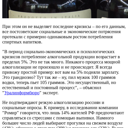
При этом он не выделяет последние кризисы – по его данным,
все постсоветские социальные и экономические потрясения
протекали с примерно одинаковым ростом потребления
спиртных напитков.
"В период социально-экономических и психологических
кризисов потребление алкогольной продукции возрастает в
пределах 5%. Это не так много. Никакого процесса мощной
алкоголизации не произошло и не происходит. Я всегда
привожу простой пример: вот вам на 5% подняли зарплату.
Это грандиозно? Тут так же – ну, пил мужик 100 граммов
водки, теперь пьет 105 граммов. Это несущественный, но
естественный и постоянный процесс", – объяснил
"
Уралинформбюро
" эксперт.
Не подтверждают резкую алкоголизацию россиян и
социальные опросы. К примеру, в исследовании компании
"Ромир" говорится, что лишь 14% жителей РФ предпочитают
справляться со стрессами с помощью выпивки. Намного
большее число людей выбирают прогулки на свежем воздухе