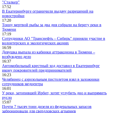
"Сталкер"
17:52
В Екатеринбурге ограничили выдачу разрешений на
новостройки
17:20
Тонну мертвой рыбы за два дня собрали на берегу реки в
Тюмени
17:19
Сотрудники АО "Транснефть – Сибирь" приняли участие в
волонтерских и экологических акциях
16:59
Девушка выпала из кабинки аттракциона в Тюмени –
возбуждено дело
16:37
Автомобильный крестный ход доставил в Екатеринбург
икону покровителей предпринимателей
16:23
Челябинец с аэрозольным пистолетом взял в заложники
сотрудников медцентра
16:01
У реки, затопившей Ирбит, хотят углубить дно и выпрямить
русло
15:07
Почти 7 тысяч тонн дизеля из федеральных запасов
забронировали для свердловских аграриев