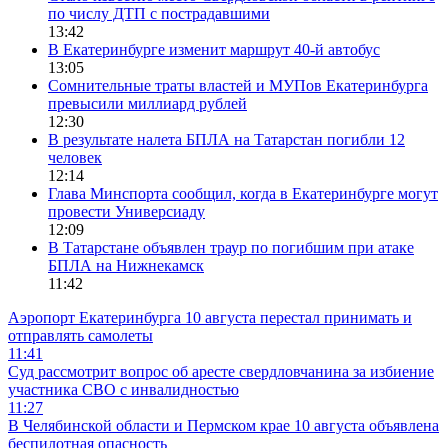
по числу ДТП с пострадавшими
13:42
В Екатеринбурге изменит маршрут 40-й автобус
13:05
Сомнительные траты властей и МУПов Екатеринбурга
превысили миллиард рублей
12:30
В результате налета БПЛА на Татарстан погибли 12
человек
12:14
Глава Минспорта сообщил, когда в Екатеринбурге могут
провести Универсиаду
12:09
В Татарстане объявлен траур по погибшим при атаке
БПЛА на Нижнекамск
11:42
Аэропорт Екатеринбурга 10 августа перестал принимать и
отправлять самолеты
11:41
Суд рассмотрит вопрос об аресте свердловчанина за избиение
участника СВО с инвалидностью
11:27
В Челябинской области и Пермском крае 10 августа объявлена
беспилотная опасность