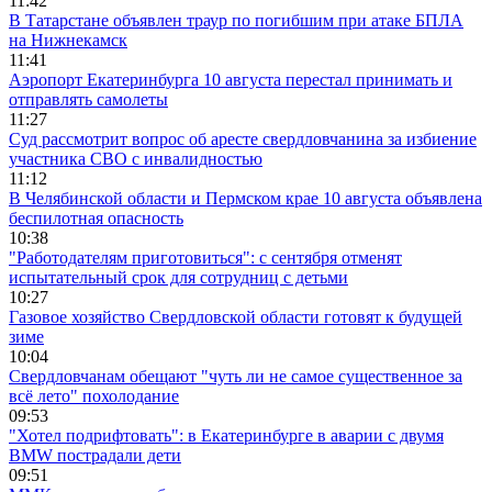
11:42
В Татарстане объявлен траур по погибшим при атаке БПЛА
на Нижнекамск
11:41
Аэропорт Екатеринбурга 10 августа перестал принимать и
отправлять самолеты
11:27
Суд рассмотрит вопрос об аресте свердловчанина за избиение
участника СВО с инвалидностью
11:12
В Челябинской области и Пермском крае 10 августа объявлена
беспилотная опасность
10:38
"Работодателям приготовиться": с сентября отменят
испытательный срок для сотрудниц с детьми
10:27
Газовое хозяйство Свердловской области готовят к будущей
зиме
10:04
Свердловчанам обещают "чуть ли не самое существенное за
всё лето" похолодание
09:53
"Хотел подрифтовать": в Екатеринбурге в аварии с двумя
BMW пострадали дети
09:51