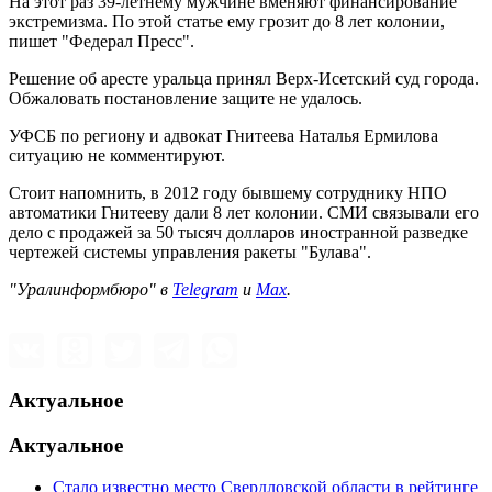
На этот раз 39-летнему мужчине вменяют финансирование
экстремизма. По этой статье ему грозит до 8 лет колонии,
пишет "Федерал Пресс".
Решение об аресте уральца принял Верх-Исетский суд города.
Обжаловать постановление защите не удалось.
УФСБ по региону и адвокат Гнитеева Наталья Ермилова
ситуацию не комментируют.
Стоит напомнить, в 2012 году бывшему сотруднику НПО
автоматики Гнитееву дали 8 лет колонии. СМИ связывали его
дело с продажей за 50 тысяч долларов иностранной разведке
чертежей системы управления ракеты "Булава".
"Уралинформбюро" в
Telegram
и
Max
.
Актуальное
Актуальное
Стало известно место Свердловской области в рейтинге