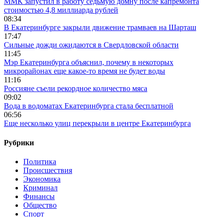
ММК запустил в работу седьмую домну после капремонта
стоимостью 4,8 миллиарда рублей
08:34
В Екатеринбурге закрыли движение трамваев на Шарташ
17:47
Сильные дожди ожидаются в Свердловской области
11:45
Мэр Екатеринбурга объяснил, почему в некоторых
микрорайонах еще какое-то время не будет воды
11:16
Россияне съели рекордное количество мяса
09:02
Вода в водоматах Екатеринбурга стала бесплатной
06:56
Еще несколько улиц перекрыли в центре Екатеринбурга
Рубрики
Политика
Происшествия
Экономика
Криминал
Финансы
Общество
Спорт