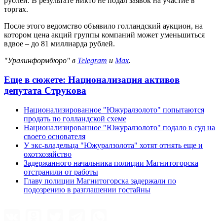
рублей. В результате никто не подал заявок на участие в
торгах.
После этого ведомство объявило голландский аукцион, на
котором цена акций группы компаний может уменьшиться
вдвое – до 81 миллиарда рублей.
"Уралинформбюро" в
Telegram
и
Max
.
Еще в сюжете:
Национализация активов
депутата Струкова
Национализированное "Южуралзолото" попытаются
продать по голландской схеме
Национализированное "Южуралзолото" подало в суд на
своего основателя
У экс-владельца "Южуралзолота" хотят отнять еще и
охотхозяйство
Задержанного начальника полиции Магнитогорска
отстранили от работы
Главу полиции Магнитогорска задержали по
подозрению в разглашении гостайны