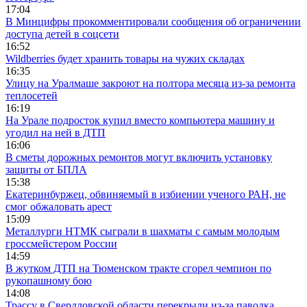
17:04
В Минцифры прокомментировали сообщения об ограничении
доступа детей в соцсети
16:52
Wildberries будет хранить товары на чужих складах
16:35
Улицу на Уралмаше закроют на полтора месяца из-за ремонта
теплосетей
16:19
На Урале подросток купил вместо компьютера машину и
угодил на ней в ДТП
16:06
В сметы дорожных ремонтов могут включить установку
защиты от БПЛА
15:38
Екатеринбуржец, обвиняемый в избиении ученого РАН, не
смог обжаловать арест
15:09
Металлурги НТМК сыграли в шахматы с самым молодым
гроссмейстером России
14:59
В жутком ДТП на Тюменском тракте сгорел чемпион по
рукопашному бою
14:08
Трассу в Свердловской области перекрыли из-за паводка