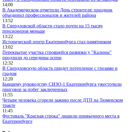
14:00
В Академическом отметили День строителя: праздник
объединил профессионалов и жителей района
13:52
В Свердловской области стало почти на 15 тысяч
пенсионеров меньше
13:22
Исторический центр Екатеринбурга стал памятником
13:02
Перекрытие участка строящейся развязки у "Калины"
продлили до середины осени
12:32
В Свердловскую область придет потепление с грозами и
градом
12:20
Бывшему руководству СИЗО-1 Екатеринбурга ужесточили
приговор за побег заключенных
11:55
Четыре человека сгорели заживо после ДТП на Тюменском
тракте
11:45
Фестиваль "Красная строка" лишили привычного места в
Екатеринбурге