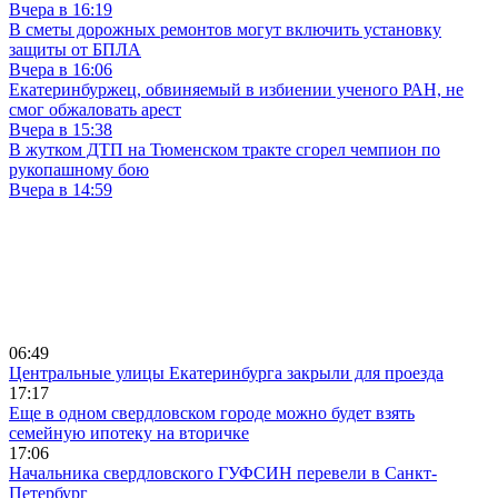
Вчера в 16:19
В сметы дорожных ремонтов могут включить установку
защиты от БПЛА
Вчера в 16:06
Екатеринбуржец, обвиняемый в избиении ученого РАН, не
смог обжаловать арест
Вчера в 15:38
В жутком ДТП на Тюменском тракте сгорел чемпион по
рукопашному бою
Вчера в 14:59
06:49
Центральные улицы Екатеринбурга закрыли для проезда
17:17
Еще в одном свердловском городе можно будет взять
семейную ипотеку на вторичке
17:06
Начальника свердловского ГУФСИН перевели в Санкт-
Петербург