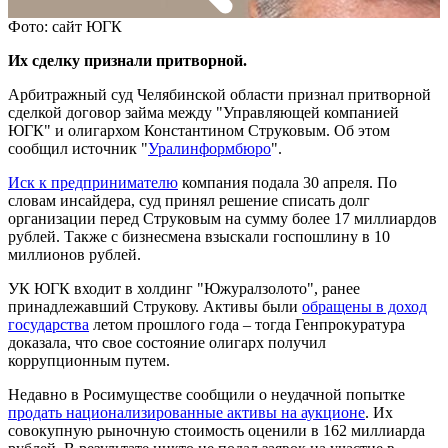
Фото: сайт ЮГК
Их сделку признали притворной.
Арбитражный суд Челябинской области признал притворной
сделкой договор займа между "Управляющей компанией
ЮГК" и олигархом Константином Струковым. Об этом
сообщил источник "
Уралинформбюро
".
Иск к предпринимателю
компания подала 30 апреля. По
словам инсайдера, суд принял решение списать долг
организации перед Струковым на сумму более 17 миллиардов
рублей. Также с бизнесмена взыскали госпошлину в 10
миллионов рублей.
УК ЮГК входит в холдинг "Южуралзолото", ранее
принадлежавший Струкову. Активы были
обращены в доход
государства
летом прошлого года – тогда Генпрокуратура
доказала, что свое состояние олигарх получил
коррупционным путем.
Недавно в Росимуществе сообщили о неудачной попытке
продать национализированные активы на аукционе
. Их
совокупную рыночную стоимость оценили в 162 миллиарда