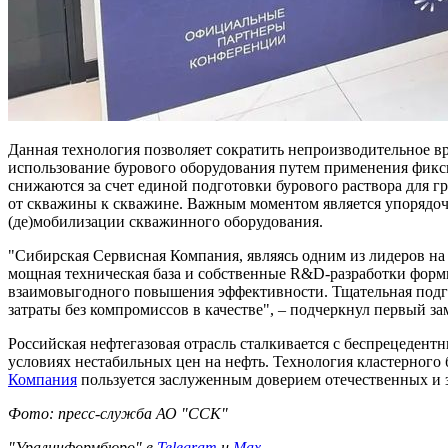
Данная технология позволяет сократить непроизводительное в
использование бурового оборудования путем применения фикс
снижаются за счет единой подготовки бурового раствора для 
от скважины к скважине. Важным моментом является упорядоч
(де)мобилизации скважинного оборудования.
"Сибирская Сервисная Компания, являясь одним из лидеров на
мощная техническая база и собственные R&D-разработки форм
взаимовыгодного повышения эффективности. Тщательная подгот
затраты без компромиссов в качестве", – подчеркнул первый 
Российская нефтегазовая отрасль сталкивается с беспрецедент
условиях нестабильных цен на нефть. Технология кластерного 
Компания
пользуется заслуженным доверием отечественных и 
Фото: пресс-служба АО "ССК"
"Уралинформбюро" в
Telegram
и
Max
.