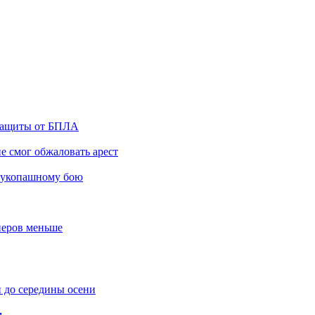
 защиты от БПЛА
е смог обжаловать арест
 рукопашному бою
неров меньше
 до середины осени
м