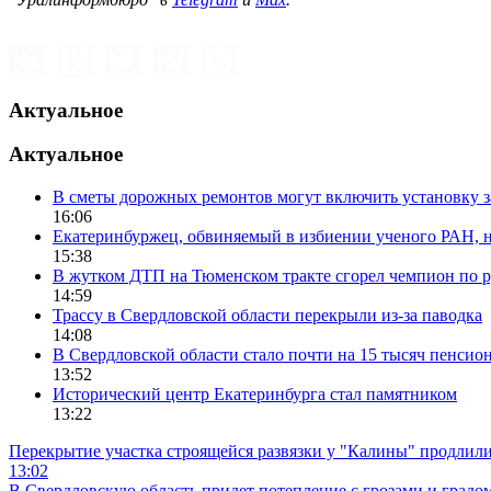
Актуальное
Актуальное
В сметы дорожных ремонтов могут включить установку
16:06
Екатеринбуржец, обвиняемый в избиении ученого РАН, н
15:38
В жутком ДТП на Тюменском тракте сгорел чемпион по
14:59
Трассу в Свердловской области перекрыли из-за паводка
14:08
В Свердловской области стало почти на 15 тысяч пенсио
13:52
Исторический центр Екатеринбурга стал памятником
13:22
Перекрытие участка строящейся развязки у "Калины" продлили
13:02
В Свердловскую область придет потепление с грозами и градо