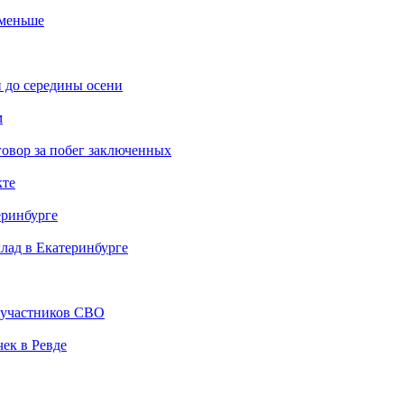
 меньше
 до середины осени
м
овор за побег заключенных
кте
еринбурге
клад в Екатеринбурге
й участников СВО
ек в Ревде