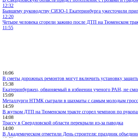
12:32
Бывшему руководству СИЗО-1 Екатеринбурга ужесточили приг
12:20
Четыре человека сгорели заживо после ДТП на Тюменском тра
11:55
16:06
В сметы дорожных ремонтов могут включить установку защи
15:38
Екатеринбуржец, обвиняемый в избиении ученого РАН, не смог
15:09
Металлурги НТМК сыграли в шахматы с самым молодым гросс
14:59
В жутком ДТП на Тюменском тракте сгорел чемпион по рукоп
14:08
Трассу в Свердловской области перекрыли из-за паводка
14:00
В Академическом отметили День строителя: праздник объедин