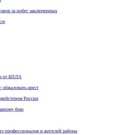
овор за побег заключенных
кте
ты от БПЛА
 обжаловать арест
мейстером России
ашному бою
ил профессионалов и жителей района