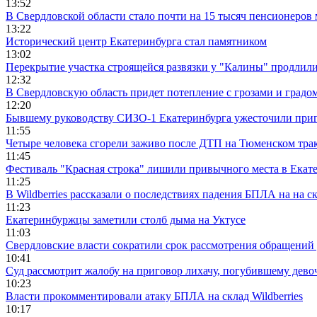
13:52
В Свердловской области стало почти на 15 тысяч пенсионеров
13:22
Исторический центр Екатеринбурга стал памятником
13:02
Перекрытие участка строящейся развязки у "Калины" продлили
12:32
В Свердловскую область придет потепление с грозами и градо
12:20
Бывшему руководству СИЗО-1 Екатеринбурга ужесточили приг
11:55
Четыре человека сгорели заживо после ДТП на Тюменском тра
11:45
Фестиваль "Красная строка" лишили привычного места в Екат
11:25
В Wildberries рассказали о последствиях падения БПЛА на на с
11:23
Екатеринбуржцы заметили столб дыма на Уктусе
11:03
Свердловские власти сократили срок рассмотрения обращени
10:41
Суд рассмотрит жалобу на приговор лихачу, погубившему девоч
10:23
Власти прокомментировали атаку БПЛА на склад Wildberries
10:17