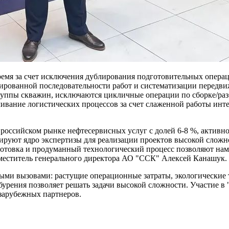
ремя за счет исключения дублирования подготовительных опера
ированной последовательности работ и систематизации передви
группы скважин, исключаются цикличные операции по сборке/ра
ивание логистических процессов за счет слаженной работы инт
 российском рынке нефтесервисных услуг с долей 6-8 %, активн
ируют ядро экспертизы для реализации проектов высокой сложн
овка и продуманный технологический процесс позволяют нам пр
заместитель генерального директора АО "ССК" Алексей Канашук.
ными вызовами: растущие операционные затраты, экологические 
бурения позволяет решать задачи высокой сложности. Участие в
зарубежных партнеров.