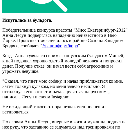
Испугалась за бульдога.
Победительница конкурса красоты "Мисс Екатеринбург-2012"
Анна Лесун подверглась нападению неизвестного в Нью-
Йорке. Происшествие случилось в районе Сохо на Западном
Бродвее, сообщает "
Уралинформбюро
".
Когда Анна гуляла со своим французским бульдогом Мишей,
к ней подошел хорошо одетый молодой человек и попросил
денег. Получив отказ, он начал вести себя агрессивно и
угрожать девушке.
"Сказал, что пнет мою собаку, и начал приближаться ко мне.
Затем толкнул кулаком, но меня задело несильно. Я
оттолкнула его в ответ и начала ругаться на русском",
написала Лесун в своем Instagram.
Не ожидавший такого отпора незнакомец поспешил
ретироваться.
По словам Анны Лесун, впервые в жизни мужчина поднял на
нее руку, что заставило ее задуматься над тренировками по