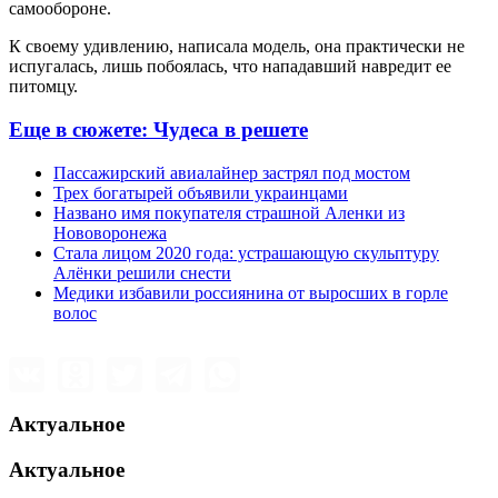
самообороне.
К своему удивлению, написала модель, она практически не
испугалась, лишь побоялась, что нападавший навредит ее
питомцу.
Еще в сюжете:
Чудеса в решете
Пассажирский авиалайнер застрял под мостом
Трех богатырей объявили украинцами
Названо имя покупателя страшной Аленки из
Нововоронежа
Стала лицом 2020 года: устрашающую скульптуру
Алёнки решили снести
Медики избавили россиянина от выросших в горле
волос
Актуальное
Актуальное