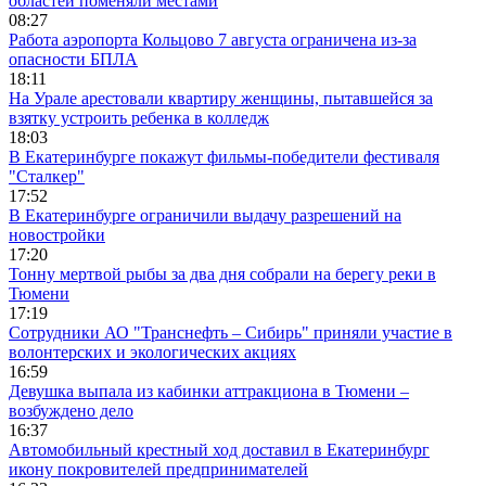
областей поменяли местами
08:27
Работа аэропорта Кольцово 7 августа ограничена из-за
опасности БПЛА
18:11
На Урале арестовали квартиру женщины, пытавшейся за
взятку устроить ребенка в колледж
18:03
В Екатеринбурге покажут фильмы-победители фестиваля
"Сталкер"
17:52
В Екатеринбурге ограничили выдачу разрешений на
новостройки
17:20
Тонну мертвой рыбы за два дня собрали на берегу реки в
Тюмени
17:19
Сотрудники АО "Транснефть – Сибирь" приняли участие в
волонтерских и экологических акциях
16:59
Девушка выпала из кабинки аттракциона в Тюмени –
возбуждено дело
16:37
Автомобильный крестный ход доставил в Екатеринбург
икону покровителей предпринимателей