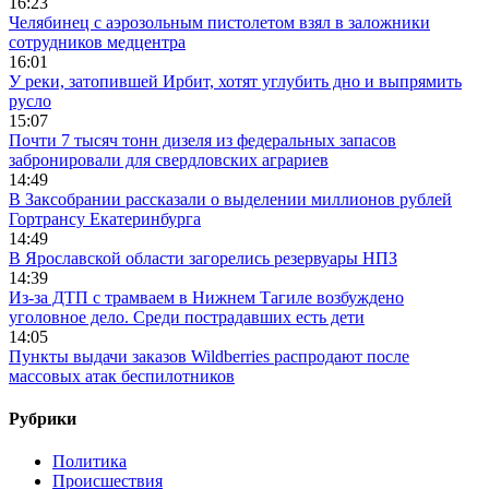
16:23
Челябинец с аэрозольным пистолетом взял в заложники
сотрудников медцентра
16:01
У реки, затопившей Ирбит, хотят углубить дно и выпрямить
русло
15:07
Почти 7 тысяч тонн дизеля из федеральных запасов
забронировали для свердловских аграриев
14:49
В Заксобрании рассказали о выделении миллионов рублей
Гортрансу Екатеринбурга
14:49
В Ярославской области загорелись резервуары НПЗ
14:39
Из-за ДТП с трамваем в Нижнем Тагиле возбуждено
уголовное дело. Среди пострадавших есть дети
14:05
Пункты выдачи заказов Wildberries распродают после
массовых атак беспилотников
Рубрики
Политика
Происшествия