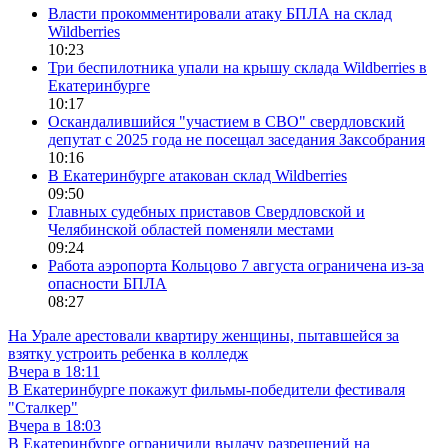
Власти прокомментировали атаку БПЛА на склад
Wildberries
10:23
Три беспилотника упали на крышу склада Wildberries в
Екатеринбурге
10:17
Оскандалившийся "участием в СВО" свердловский
депутат с 2025 года не посещал заседания Заксобрания
10:16
В Екатеринбурге атакован склад Wildberries
09:50
Главных судебных приставов Свердловской и
Челябинской областей поменяли местами
09:24
Работа аэропорта Кольцово 7 августа ограничена из-за
опасности БПЛА
08:27
На Урале арестовали квартиру женщины, пытавшейся за
взятку устроить ребенка в колледж
Вчера в 18:11
В Екатеринбурге покажут фильмы-победители фестиваля
"Сталкер"
Вчера в 18:03
В Екатеринбурге ограничили выдачу разрешений на