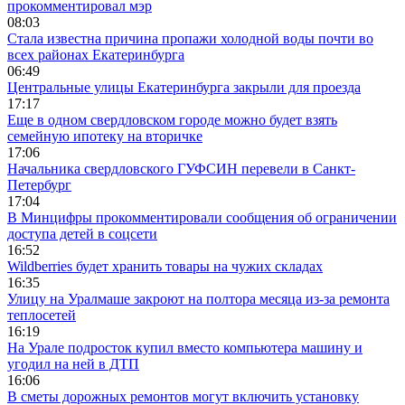
прокомментировал мэр
08:03
Стала известна причина пропажи холодной воды почти во
всех районах Екатеринбурга
06:49
Центральные улицы Екатеринбурга закрыли для проезда
17:17
Еще в одном свердловском городе можно будет взять
семейную ипотеку на вторичке
17:06
Начальника свердловского ГУФСИН перевели в Санкт-
Петербург
17:04
В Минцифры прокомментировали сообщения об ограничении
доступа детей в соцсети
16:52
Wildberries будет хранить товары на чужих складах
16:35
Улицу на Уралмаше закроют на полтора месяца из-за ремонта
теплосетей
16:19
На Урале подросток купил вместо компьютера машину и
угодил на ней в ДТП
16:06
В сметы дорожных ремонтов могут включить установку