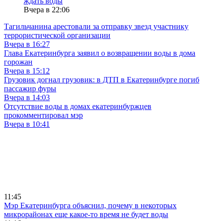
ждать воды
Вчера в 22:06
Тагильчанина арестовали за отправку звезд участнику
террористической организации
Вчера в 16:27
Глава Екатеринбурга заявил о возвращении воды в дома
горожан
Вчера в 15:12
Грузовик догнал грузовик: в ДТП в Екатеринбурге погиб
пассажир фуры
Вчера в 14:03
Отсутствие воды в домах екатеринбуржцев
прокомментировал мэр
Вчера в 10:41
11:45
Мэр Екатеринбурга объяснил, почему в некоторых
микрорайонах еще какое-то время не будет воды