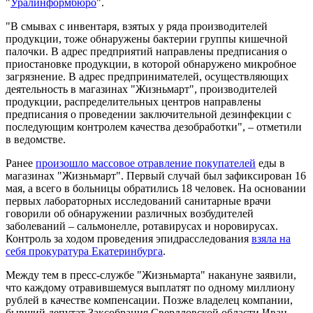
"
Уралинформбюро
".
"В смывах с инвентаря, взятых у ряда производителей
продукции, тоже обнаружены бактерии группы кишечной
палочки. В адрес предприятий направлены предписания о
приостановке продукции, в которой обнаружено микробное
загрязнение. В адрес предпринимателей, осуществляющих
деятельность в магазинах "Жизньмарт", производителей
продукции, распределительных центров направлены
предписания о проведении заключительной дезинфекции с
последующим контролем качества дезобработки", – отметили
в ведомстве.
Ранее
произошло массовое отравление покупателей
еды в
магазинах "Жизньмарт". Первый случай был зафиксирован 16
мая, а всего в больницы обратились 18 человек. На основании
первых лабораторных исследований санитарные врачи
говорили об обнаружении различных возбудителей
заболеваний – сальмонелле, ротавирусах и норовирусах.
Контроль за ходом проведения эпидрасследования
взяла на
себя прокуратура Екатеринбурга
.
Между тем в пресс-службе "Жизньмарта" накануне заявили,
что каждому отравившемуся выплатят по одному миллиону
рублей в качестве компенсации. Позже владелец компании,
бывший депутат Заксобрания Свердловской области Иван