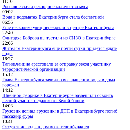
11:16
Россияне съели рекордное количество мяса
09:02
Вода в водоматах Екатеринбурга стала бесплатной
06:56
Еще несколько улиц перекрыли в центре Екатеринбурга
22:40
Олигарха Боброва выпустили из СИЗО в Екатеринбурге
22:06
Жителям Екатеринбурга еще почти сутки придется ждать
воды
16:27
Тагильчанина арестовали за отправку звезд участнику
террористической организации
15:12
Глава Екатеринбурга заявил о возвращении воды в дома
горожан
14:12
Швейной фабрике в Екатеринбурге разрешили освоить
лесной участок недалеко от Белой башни
14:03
Грузовик догнал грузовик: в ДТП в Екатеринбурге погиб
пассажир фуры
10:41
Отсутствие воды в домах екатеринбуржцев