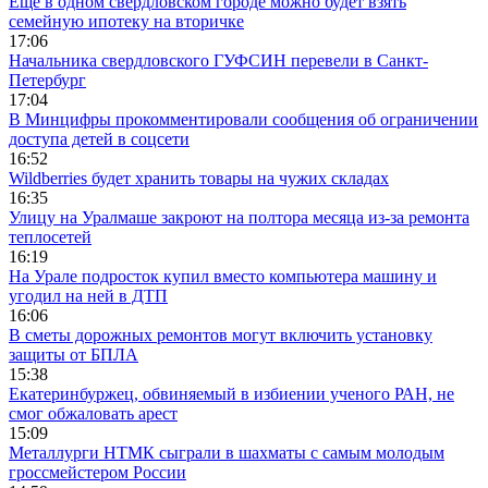
Еще в одном свердловском городе можно будет взять
семейную ипотеку на вторичке
17:06
Начальника свердловского ГУФСИН перевели в Санкт-
Петербург
17:04
В Минцифры прокомментировали сообщения об ограничении
доступа детей в соцсети
16:52
Wildberries будет хранить товары на чужих складах
16:35
Улицу на Уралмаше закроют на полтора месяца из-за ремонта
теплосетей
16:19
На Урале подросток купил вместо компьютера машину и
угодил на ней в ДТП
16:06
В сметы дорожных ремонтов могут включить установку
защиты от БПЛА
15:38
Екатеринбуржец, обвиняемый в избиении ученого РАН, не
смог обжаловать арест
15:09
Металлурги НТМК сыграли в шахматы с самым молодым
гроссмейстером России