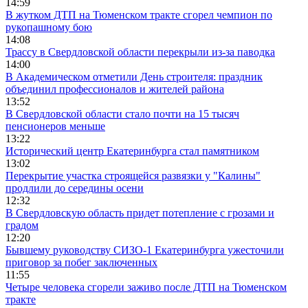
14:59
В жутком ДТП на Тюменском тракте сгорел чемпион по
рукопашному бою
14:08
Трассу в Свердловской области перекрыли из-за паводка
14:00
В Академическом отметили День строителя: праздник
объединил профессионалов и жителей района
13:52
В Свердловской области стало почти на 15 тысяч
пенсионеров меньше
13:22
Исторический центр Екатеринбурга стал памятником
13:02
Перекрытие участка строящейся развязки у "Калины"
продлили до середины осени
12:32
В Свердловскую область придет потепление с грозами и
градом
12:20
Бывшему руководству СИЗО-1 Екатеринбурга ужесточили
приговор за побег заключенных
11:55
Четыре человека сгорели заживо после ДТП на Тюменском
тракте