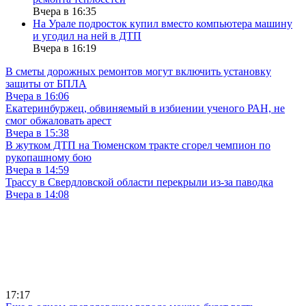
Вчера в 16:35
На Урале подросток купил вместо компьютера машину
и угодил на ней в ДТП
Вчера в 16:19
В сметы дорожных ремонтов могут включить установку
защиты от БПЛА
Вчера в 16:06
Екатеринбуржец, обвиняемый в избиении ученого РАН, не
смог обжаловать арест
Вчера в 15:38
В жутком ДТП на Тюменском тракте сгорел чемпион по
рукопашному бою
Вчера в 14:59
Трассу в Свердловской области перекрыли из-за паводка
Вчера в 14:08
17:17