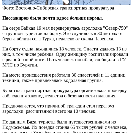
Фото: Восточно-Сибирская транспортная прокуратура
Пассажиров было почти вдвое больше нормы.
На озере Байкал 19 мая перевернулась аэролодка "Север-750"
с группой туристов на борту. Это случилось в 30 метрах от
берега вблизи села Турка, недалеко от скалы Черепаха.
На борту судна находились 18 человек. Спасти удалось 13 из
них, в том числе ребенка. Одну женщину госпитализировали
с рваной раной ноги. Пять человек погибли, сообщили в ГУ
МЧС по Бурятии.
На месте происшествия работали 30 спасателей и 11 единиц
техники, также привлекалась водолазная группа.
Бурятская транспортная прокуратура организовала проверку
соблюдения законодательства о безопасности плавания.
Предполагается, что причиной трагедии стал перегруз
аэролодки, рассчитанной всего на 10 человек.
По данным Baza, туристы были путешественниками из
Подмосковья. Их поездка стоила 65 тысяч рублей с человека,
она началась в Улан-Удэ и должна была включать посещение