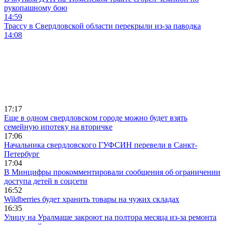
рукопашному бою
14:59
Трассу в Свердловской области перекрыли из-за паводка
14:08
17:17
Еще в одном свердловском городе можно будет взять
семейную ипотеку на вторичке
17:06
Начальника свердловского ГУФСИН перевели в Санкт-
Петербург
17:04
В Минцифры прокомментировали сообщения об ограничении
доступа детей в соцсети
16:52
Wildberries будет хранить товары на чужих складах
16:35
Улицу на Уралмаше закроют на полтора месяца из-за ремонта