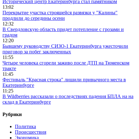
Исторический центр Екатеринбурга стал памятником
13:02
Перекрытие участка строящейся развязки у "Калины"
продлили до середины осени
12:32
В Свердловскую область придет потепление с грозами и
градом
12:20
Бывшему руководству СИЗО-1 Екатеринбурга ужесточили
приговор за побег заключенных
11:55
Четыре человека сгорели заживо после ДТП на Тюменском
тракте
11:45
Фестиваль "Красная строка" лишили привычного места в
Екатеринбурге
11:25
В Wildberries рассказали о последствиях падения БПЛА на на
склад в Екатеринбурге
Рубрики
Политика
Происшествия
Экономика