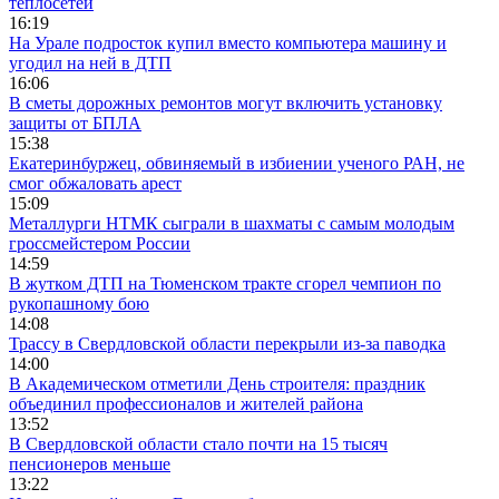
теплосетей
16:19
На Урале подросток купил вместо компьютера машину и
угодил на ней в ДТП
16:06
В сметы дорожных ремонтов могут включить установку
защиты от БПЛА
15:38
Екатеринбуржец, обвиняемый в избиении ученого РАН, не
смог обжаловать арест
15:09
Металлурги НТМК сыграли в шахматы с самым молодым
гроссмейстером России
14:59
В жутком ДТП на Тюменском тракте сгорел чемпион по
рукопашному бою
14:08
Трассу в Свердловской области перекрыли из-за паводка
14:00
В Академическом отметили День строителя: праздник
объединил профессионалов и жителей района
13:52
В Свердловской области стало почти на 15 тысяч
пенсионеров меньше
13:22