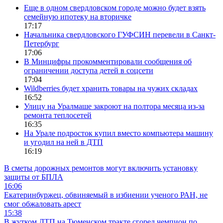
Еще в одном свердловском городе можно будет взять
семейную ипотеку на вторичке
17:17
Начальника свердловского ГУФСИН перевели в Санкт-
Петербург
17:06
В Минцифры прокомментировали сообщения об
ограничении доступа детей в соцсети
17:04
Wildberries будет хранить товары на чужих складах
16:52
Улицу на Уралмаше закроют на полтора месяца из-за
ремонта теплосетей
16:35
На Урале подросток купил вместо компьютера машину
и угодил на ней в ДТП
16:19
В сметы дорожных ремонтов могут включить установку
защиты от БПЛА
16:06
Екатеринбуржец, обвиняемый в избиении ученого РАН, не
смог обжаловать арест
15:38
В жутком ДТП на Тюменском тракте сгорел чемпион по