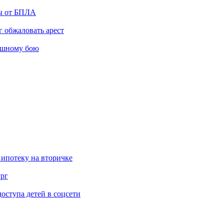
ты от БПЛА
 обжаловать арест
ашному бою
 ипотеку на вторичке
ург
ступа детей в соцсети