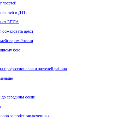
еплосетей
л на ней в ДТП
ты от БПЛА
 обжаловать арест
мейстером России
ашному бою
ил профессионалов и жителей района
 меньше
 до середины осени
м
овор за побег заключенных