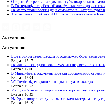
Открытый перелом, разорванная губа: подростки на сам
В Екатеринбурге рейсовый автобус вылетел с дороги из-з
На место столкновения двух самокатов в Екатеринбурге
Три человека погибли в ДТП с электросамокатами в Ека
Актуальное
Актуальное
Еще в одном свердловском городе можно будет взять сем
Вчера в 17:17
Начальника свердловского ГУФСИН перевели в Санкт-П
Вчера в 17:06
В Минцифры прокомментировали сообщения об ограничен
Вчера в 17:04
Wildberries будет хранить товары на чужих складах
Вчера в 16:52
Улицу на Уралмаше закроют на полтора месяца из-за ремо
Вчера в 16:35
На Урале подросток купил вместо компьютера машину и 
Вчера в 16:19