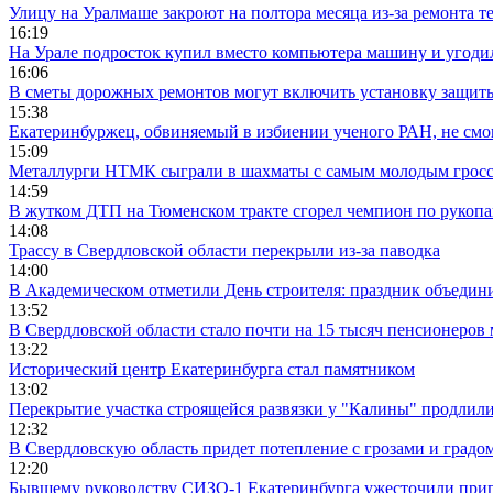
Улицу на Уралмаше закроют на полтора месяца из-за ремонта т
16:19
На Урале подросток купил вместо компьютера машину и угоди
16:06
В сметы дорожных ремонтов могут включить установку защи
15:38
Екатеринбуржец, обвиняемый в избиении ученого РАН, не смог
15:09
Металлурги НТМК сыграли в шахматы с самым молодым гросс
14:59
В жутком ДТП на Тюменском тракте сгорел чемпион по рукоп
14:08
Трассу в Свердловской области перекрыли из-за паводка
14:00
В Академическом отметили День строителя: праздник объедин
13:52
В Свердловской области стало почти на 15 тысяч пенсионеров
13:22
Исторический центр Екатеринбурга стал памятником
13:02
Перекрытие участка строящейся развязки у "Калины" продлили
12:32
В Свердловскую область придет потепление с грозами и градо
12:20
Бывшему руководству СИЗО-1 Екатеринбурга ужесточили приг