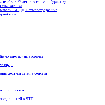
окате сбили 77-летнюю екатеринбурженку
а самокатчика
 вызвали ГИБДД. Есть пострадавшие
теринбурге
ейную ипотеку на вторичке
етербург
ии доступа детей в соцсети
нта теплосетей
угодил на ней в ДТП