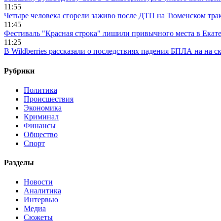
11:55
Четыре человека сгорели заживо после ДТП на Тюменском тра
11:45
Фестиваль "Красная строка" лишили привычного места в Екат
11:25
В Wildberries рассказали о последствиях падения БПЛА на на с
Рубрики
Политика
Происшествия
Экономика
Криминал
Финансы
Общество
Спорт
Разделы
Новости
Аналитика
Интервью
Медиа
Сюжеты