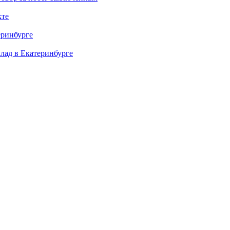
кте
еринбурге
клад в Екатеринбурге