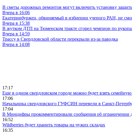
В сметы дорожных ремонтов могут включить установку защи
Вчера в 16:06
Екатеринбуржец, обвиняемый в избиении ученого РАН, не смог
Вчера в 15:38
В жутком ДТП на Тюменском тракте сгорел чемпион по рукоп
Вчера в 14:59
Трассу в Свердловской области перекрыли из-за паводка
Вчера в 14:08
17:17
Еще в одном свердловском городе можно будет взять семейную
17:06
Начальника свердловского ГУФСИН перевели в Санкт-Петерб
17:04
В Минцифры прокомментировали сообщения об ограничении до
16:52
Wildberries будет хранить товары на чужих складах
16:35