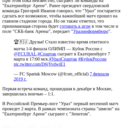
При этом пока неизвестно, сыграют ли команды на
"Екатеринбург Арене". Ранее президент свердловской
команды Григорий Иванов говорил, что "Урал" постарается
сделать все возможное, чтобы важнейший матч прошел на
главном стадионе города. Но он также отметил, что
принимающая сторона будет
готовить к игре
в том числе и
поле "СКБ-банк Арены", передает "
Уралинформбюро
".
🏆🇷🇺 Друзья! Стало известно время ответного
матча 1/4 финала ОЛИМП — Кубок России с
@FCURAL
.
#Спартак
сыграет в Екатеринбурге 7
марта в 17:00 мск.
#УралСпартак
#КубокРоссии
pic.twitter.com/D6jYvdwiE1
— FC Spartak Moscow (@fcsm_official)
7 февраля
2019 г.
Первая встреча команд, прошедшая в декабре в Москве,
завершилась вничью – 1:1.
В Российской Премьер-лиге "Урал" первый весенний матч
проведет 2 марта. В рамках чемпионата страны "шмели" на
"Екатеринбург Арене" сыграют с "Зенитом".