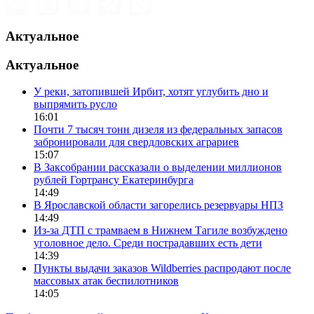
Актуальное
Актуальное
У реки, затопившей Ирбит, хотят углубить дно и
выпрямить русло
16:01
Почти 7 тысяч тонн дизеля из федеральных запасов
забронировали для свердловских аграриев
15:07
В Заксобрании рассказали о выделении миллионов
рублей Гортрансу Екатеринбурга
14:49
В Ярославской области загорелись резервуары НПЗ
14:49
Из-за ДТП с трамваем в Нижнем Тагиле возбуждено
уголовное дело. Среди пострадавших есть дети
14:39
Пункты выдачи заказов Wildberries распродают после
массовых атак беспилотников
14:05