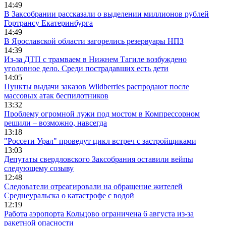
14:49
В Заксобрании рассказали о выделении миллионов рублей
Гортрансу Екатеринбурга
14:49
В Ярославской области загорелись резервуары НПЗ
14:39
Из-за ДТП с трамваем в Нижнем Тагиле возбуждено
уголовное дело. Среди пострадавших есть дети
14:05
Пункты выдачи заказов Wildberries распродают после
массовых атак беспилотников
13:32
Проблему огромной лужи под мостом в Компрессорном
решили – возможно, навсегда
13:18
"Россети Урал" проведут цикл встреч с застройщиками
13:03
Депутаты свердловского Заксобрания оставили вейпы
следующему созыву
12:48
Следователи отреагировали на обращение жителей
Среднеуральска о катастрофе с водой
12:19
Работа аэропорта Кольцово ограничена 6 августа из-за
ракетной опасности