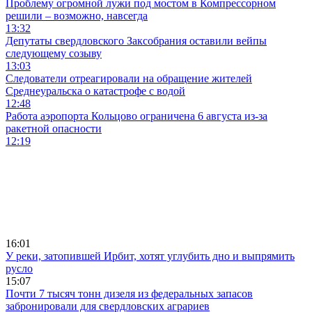
Проблему огромной лужи под мостом в Компрессорном
решили – возможно, навсегда
13:32
Депутаты свердловского Заксобрания оставили вейпы
следующему созыву
13:03
Следователи отреагировали на обращение жителей
Среднеуральска о катастрофе с водой
12:48
Работа аэропорта Кольцово ограничена 6 августа из-за
ракетной опасности
12:19
16:01
У реки, затопившей Ирбит, хотят углубить дно и выпрямить
русло
15:07
Почти 7 тысяч тонн дизеля из федеральных запасов
забронировали для свердловских аграриев