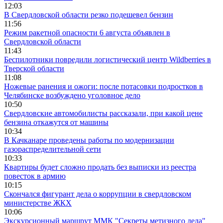
12:03
В Свердловской области резко подешевел бензин
11:56
Режим ракетной опасности 6 августа объявлен в
Свердловской области
11:43
Беспилотники повредили логистический центр Wildberries в
Тверской области
11:08
Ножевые ранения и ожоги: после потасовки подростков в
Челябинске возбуждено уголовное дело
10:50
Свердловские автомобилисты рассказали, при какой цене
бензина откажутся от машины
10:34
В Качканаре проведены работы по модернизации
газораспределительной сети
10:33
Квартиры будет сложно продать без выписки из реестра
повесток в армию
10:15
Скончался фигурант дела о коррупции в свердловском
министерстве ЖКХ
10:06
Экскурсионный маршрут ММК "Секреты метизного дела"