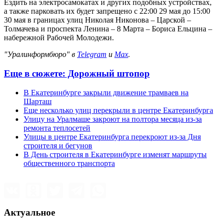
Ездить на электросамокатах и других подобных устройствах,
а также парковать их будет запрещено с 22:00 29 мая до 15:00
30 мая в границах улиц Николая Никонова – Царской –
Толмачева и проспекта Ленина – 8 Марта – Бориса Ельцина –
набережной Рабочей Молодежи.
"Уралинформбюро" в
Telegram
и
Max
.
Еще в сюжете:
Дорожный штопор
В Екатеринбурге закрыли движение трамваев на
Шарташ
Еще несколько улиц перекрыли в центре Екатеринбурга
Улицу на Уралмаше закроют на полтора месяца из-за
ремонта теплосетей
Улицы в центре Екатеринбурга перекроют из-за Дня
строителя и бегунов
В День строителя в Екатеринбурге изменят маршруты
общественного транспорта
Актуальное