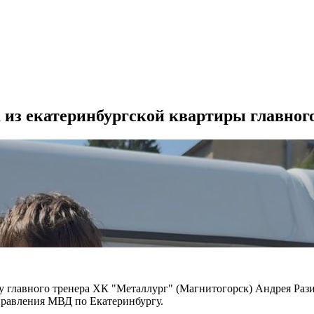
 из екатеринбургской квартиры главног
ф у главного тренера ХК "Металлург" (Магнитогорск) Андрея Раз
правления МВД по Екатеринбургу.