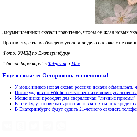
Злоумышленники сказали грабителю, чтобы он ждал новых указ
Против студента возбуждено уголовное дело о краже с незако
Фото: УМВД по Екатеринбургу
"Уралинформбюро" в
Telegram
и
Max
.
Еще в сюжете:
Осторожно, мошенники!
У мошенников новая схема: россиян начали обманывать че
После ударов по Wildberries мошенники ловят уральцев н
Мошенники проводят для свердловчан "личные приемы" 
Банки будут оповещать россиян о взятых на них кредитах
В Екатеринбурге будут судить 21-летнего связиста теле