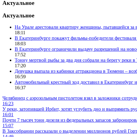
Актуальное
Актуальное
На Урале арестовали квартиру женщины, пытавшейся за в
18:11
В Екатеринбурге покажут фильмы-победители фестиваля
18:03
В Екатеринбурге ограничили выдачу разрешений на нов
17:52
Тонну мертвой рыбы за два дня собрали на берегу реки 
17:20
Девушка выпала из кабинки аттракциона в Тюмени – воз
16:59
Автомобильный крестный ход доставил в Екатеринбург 
16:37
Челябинец с аэрозольным пистолетом взял в заложники сотруд
16:23
У реки, затопившей Ирбит, хотят углубить дно и выпрямить ру
16:01
Почти 7 тысяч тонн дизеля из федеральных запасов заброниров
15:07
В Заксобрании рассказали о выделении миллионов рублей Гор
14:49