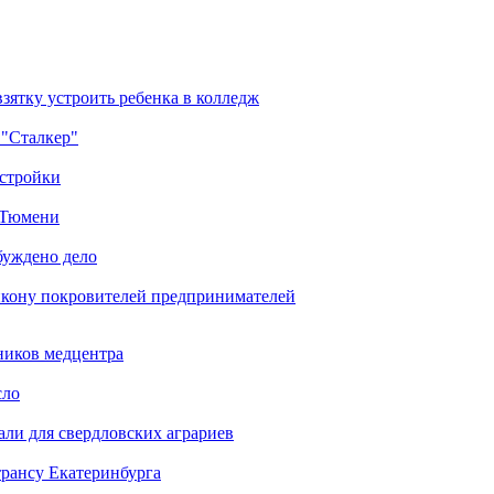
зятку устроить ребенка в колледж
 "Сталкер"
остройки
в Тюмени
буждено дело
икону покровителей предпринимателей
ников медцентра
сло
али для свердловских аграриев
трансу Екатеринбурга