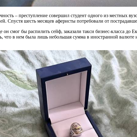
ность – преступление совершил студент одного из местных вузов
лей. Спустя шесть месяцев аферисты потребовали от пострадавше
де он смог бы распилить сейф, заказали такси бизнес-класса до 
ь, что в нем была лишь небольшая сумма в иностранной валюте и