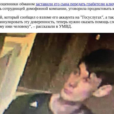
о мошенники обманом
заставили его сына передать грабителю клю
ь сотрудницей домофонной компании, уговорила продиктовать ко
, который сообщил о взломе его аккаунта на "Госуслугах", а так
аннулировать эту доверенность, теперь нужно оказать помощь сл
му ими человеку", – рассказали в УМВД.