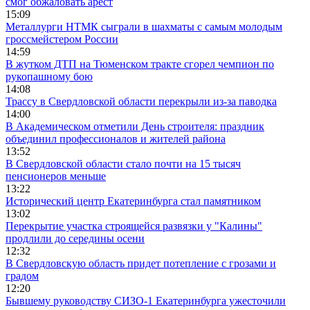
смог обжаловать арест
15:09
Металлурги НТМК сыграли в шахматы с самым молодым
гроссмейстером России
14:59
В жутком ДТП на Тюменском тракте сгорел чемпион по
рукопашному бою
14:08
Трассу в Свердловской области перекрыли из-за паводка
14:00
В Академическом отметили День строителя: праздник
объединил профессионалов и жителей района
13:52
В Свердловской области стало почти на 15 тысяч
пенсионеров меньше
13:22
Исторический центр Екатеринбурга стал памятником
13:02
Перекрытие участка строящейся развязки у "Калины"
продлили до середины осени
12:32
В Свердловскую область придет потепление с грозами и
градом
12:20
Бывшему руководству СИЗО-1 Екатеринбурга ужесточили