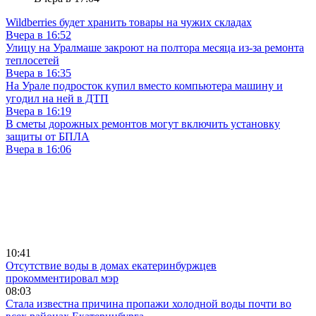
Wildberries будет хранить товары на чужих складах
Вчера в 16:52
Улицу на Уралмаше закроют на полтора месяца из-за ремонта
теплосетей
Вчера в 16:35
На Урале подросток купил вместо компьютера машину и
угодил на ней в ДТП
Вчера в 16:19
В сметы дорожных ремонтов могут включить установку
защиты от БПЛА
Вчера в 16:06
10:41
Отсутствие воды в домах екатеринбуржцев
прокомментировал мэр
08:03
Стала известна причина пропажи холодной воды почти во