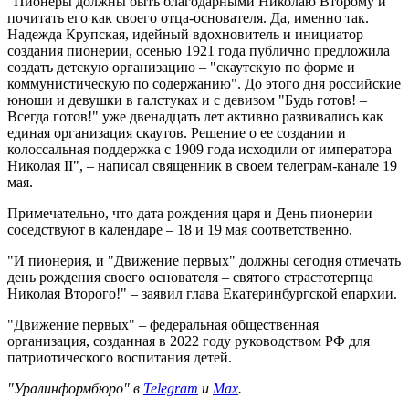
"Пионеры должны быть благодарными Николаю Второму и
почитать его как своего отца-основателя. Да, именно так.
Надежда Крупская, идейный вдохновитель и инициатор
создания пионерии, осенью 1921 года публично предложила
создать детскую организацию – "скаутскую по форме и
коммунистическую по содержанию". До этого дня российские
юноши и девушки в галстуках и с девизом "Будь готов! –
Всегда готов!" уже двенадцать лет активно развивались как
единая организация скаутов. Решение о ее создании и
колоссальная поддержка с 1909 года исходили от императора
Николая II", – написал священник в своем телеграм-канале 19
мая.
Примечательно, что дата рождения царя и День пионерии
соседствуют в календаре – 18 и 19 мая соответственно.
"И пионерия, и "Движение первых" должны сегодня отмечать
день рождения своего основателя – святого страстотерпца
Николая Второго!" – заявил глава Екатеринбургской епархии.
"Движение первых" – федеральная общественная
организация, созданная в 2022 году руководством РФ для
патриотического воспитания детей.
"Уралинформбюро" в
Telegram
и
Max
.