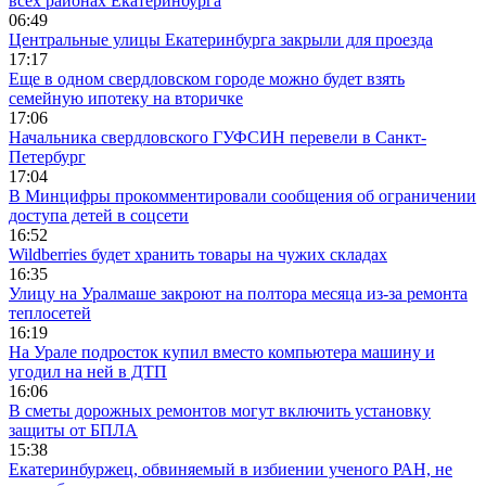
всех районах Екатеринбурга
06:49
Центральные улицы Екатеринбурга закрыли для проезда
17:17
Еще в одном свердловском городе можно будет взять
семейную ипотеку на вторичке
17:06
Начальника свердловского ГУФСИН перевели в Санкт-
Петербург
17:04
В Минцифры прокомментировали сообщения об ограничении
доступа детей в соцсети
16:52
Wildberries будет хранить товары на чужих складах
16:35
Улицу на Уралмаше закроют на полтора месяца из-за ремонта
теплосетей
16:19
На Урале подросток купил вместо компьютера машину и
угодил на ней в ДТП
16:06
В сметы дорожных ремонтов могут включить установку
защиты от БПЛА
15:38
Екатеринбуржец, обвиняемый в избиении ученого РАН, не