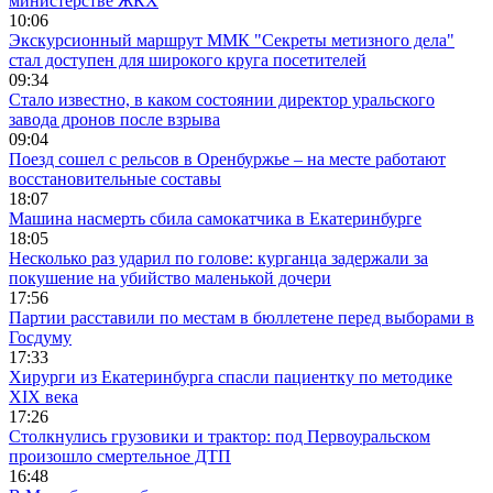
министерстве ЖКХ
10:06
Экскурсионный маршрут ММК "Секреты метизного дела"
стал доступен для широкого круга посетителей
09:34
Стало известно, в каком состоянии директор уральского
завода дронов после взрыва
09:04
Поезд сошел с рельсов в Оренбуржье – на месте работают
восстановительные составы
18:07
Машина насмерть сбила самокатчика в Екатеринбурге
18:05
Несколько раз ударил по голове: курганца задержали за
покушение на убийство маленькой дочери
17:56
Партии расставили по местам в бюллетене перед выборами в
Госдуму
17:33
Хирурги из Екатеринбурга спасли пациентку по методике
XIX века
17:26
Столкнулись грузовики и трактор: под Первоуральском
произошло смертельное ДТП
16:48