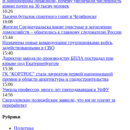
В Минобороны объяснили, почему увеличили численность
армии почти на 30 тысяч человек
16:26
Тысячи бутылок спиртного горят в Челябинске
16:08
Жители Среднеуральска винят очистные в затоплении
домохозяйств – обратились к главному следователю России
15:44
Назначены новые командующие группировками войск,
задействованными в СВО
15:40
Директор завода по производству БПЛА пострадал при
взрыве под Екатеринбургом
15:38
ГК "КОРТРОС" стала лауреатом первой национальной
премии в области архитектуры и градостроительства
15:06
Умерла профессор, много лет преподававшая в УрФУ
14:56
Свердловские полицейские заявили, что им не платят за
переработку
Рубрики
Политика