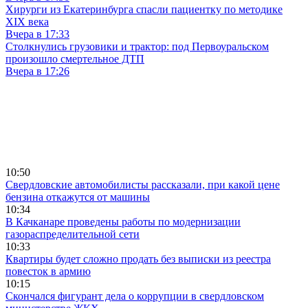
Хирурги из Екатеринбурга спасли пациентку по методике
XIX века
Вчера в 17:33
Столкнулись грузовики и трактор: под Первоуральском
произошло смертельное ДТП
Вчера в 17:26
10:50
Свердловские автомобилисты рассказали, при какой цене
бензина откажутся от машины
10:34
В Качканаре проведены работы по модернизации
газораспределительной сети
10:33
Квартиры будет сложно продать без выписки из реестра
повесток в армию
10:15
Скончался фигурант дела о коррупции в свердловском