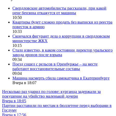
Свердловские автомобилисты рассказали, при какой
цене бензина откажутся от машины
10:50
Квартиры будет сложно продать без выписки из реестра
повесток в армию
10:33
Скончался фигурант дела о коррупции в свердловском
министерстве ЖКХ
10:15
Стало известно, в каком состоянии директор уральского
завода дронов после взрыва
09:34
Поезд сошел с рельсов в Оренбуржье – на месте
работают восстановительные составы
09:04
Машина насмерть сбила самокатчика в Екатеринбурге
Вчера в 18:07
Несколько раз ударил по голове: курганца задержали за
покушение на убийство маленькой дочери
Вчера в 18:05
Партии расставили по местам в бюллетене перед выборами в
Госдуму
Вчера в 17:56