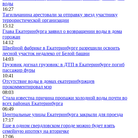
воды
16:27
Тагильчанина арестовали за отправку звезд участнику
террористической организации
15:12
Глава Екатеринбурга заявил о возвращении воды в дома
горожан
14:12
Швейной фабрике в Екатеринбурге разрешили освоить
лесной участок недалеко от Белой башни
14:03
Грузовик догнал грузовик: в ДТП в Екатеринбурге погиб
пассажир фуры
10:41
Отсутствие воды в домах екатеринбуржцев
прокомментировал мэр
08:03
Стала известна причина пропажи холодной воды почти во
всех районах Екатеринбурга
06:49
Центральные улицы Екатеринбурга закрыли для проезда
17:17
Еще в одном свердловском городе можно будет взять
семейную ипотеку на вторичке
17:06