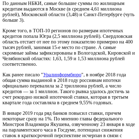
По данным НБКИ, самые большие суммы по жилищным
кредитам выдаются в Москве (в среднем 4,61 миллиона
рублей), Московской области (3,48) и Санкт-Петербурге (чуть
больше 3).
Кроме того, в ТОП-10 регионов по размерам ипотечных
кредитов попала Югра (2,5 миллиона рублей). Свердловская
область отстает от нее по этому показателю примерно на 400
тысяч рублей, занимая 15-е место по стране. А самые
скромные займы зафиксированы в Вологодской, Кировской и
Челябинской областях: 1,63, 1,59 и 1,53 миллиона рублей
соответственно.
Как ранее писало "
Уралинформбюро
", в ноябре 2018 года
общая сумма выданной в 2018 году россиянам ипотеки
официально перевалила за 2 триллиона рублей, а число
кредитов — за 1 миллион. Такого рывка удалось достичь за
счет рекордно низкой ипотечной ставки, которая в третьем
квартале года составляла в среднем 9,55% годовых.
В январе 2019 года ряд банков повысил ставки, причем
некоторые сразу на 1%. По мнению главы федерального
Минстроя Владимира Якушева, озвученному 23 января в ходе
на парламентского часа в Госдуме, потенциал снижения
ставок в краткосрочной перспективе исчерпан в связи с