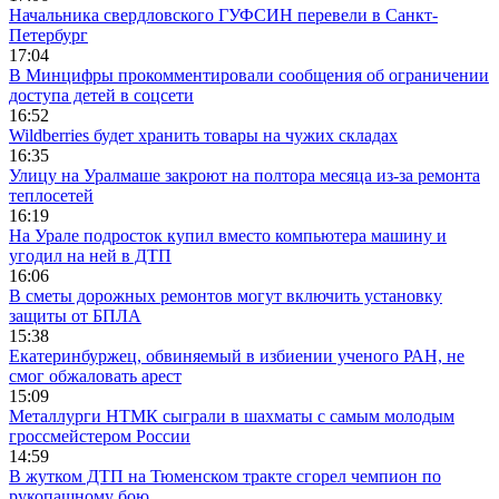
Начальника свердловского ГУФСИН перевели в Санкт-
Петербург
17:04
В Минцифры прокомментировали сообщения об ограничении
доступа детей в соцсети
16:52
Wildberries будет хранить товары на чужих складах
16:35
Улицу на Уралмаше закроют на полтора месяца из-за ремонта
теплосетей
16:19
На Урале подросток купил вместо компьютера машину и
угодил на ней в ДТП
16:06
В сметы дорожных ремонтов могут включить установку
защиты от БПЛА
15:38
Екатеринбуржец, обвиняемый в избиении ученого РАН, не
смог обжаловать арест
15:09
Металлурги НТМК сыграли в шахматы с самым молодым
гроссмейстером России
14:59
В жутком ДТП на Тюменском тракте сгорел чемпион по
рукопашному бою