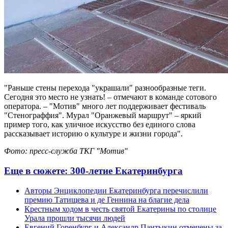
"Раньше стены перехода "украшали" разнообразные теги.
Сегодня это место не узнать! – отмечают в команде сотового
оператора. – "Мотив" много лет поддерживает фестиваль
"Стенограффия". Мурал "Оранжевый маршрут" – яркий
пример того, как уличное искусство без единого слова
рассказывает историю о культуре и жизни города".
Фото: пресс-служба ТКГ "Мотив"
Еще в сюжете:
300-летие Екатеринбурга
Авторы Энциклопедии Екатеринбурга перечислили
премию Татищева и де Геннина на благие дела
Крестным ходом в честь святой Екатерины по столице
Урала прошли тысячи людей
Евгений Горенбург и Александр Пантыкин отмечены за