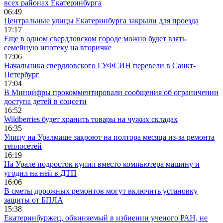
всех районах Екатеринбурга
06:49
Центральные улицы Екатеринбурга закрыли для проезда
17:17
Еще в одном свердловском городе можно будет взять
семейную ипотеку на вторичке
17:06
Начальника свердловского ГУФСИН перевели в Санкт-
Петербург
17:04
В Минцифры прокомментировали сообщения об ограничении
доступа детей в соцсети
16:52
Wildberries будет хранить товары на чужих складах
16:35
Улицу на Уралмаше закроют на полтора месяца из-за ремонта
теплосетей
16:19
На Урале подросток купил вместо компьютера машину и
угодил на ней в ДТП
16:06
В сметы дорожных ремонтов могут включить установку
защиты от БПЛА
15:38
Екатеринбуржец, обвиняемый в избиении ученого РАН, не