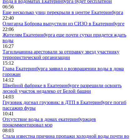
Вода в водоматах Екатеринбурга будет бесплатной
06:56
Еще несколько улиц перекрыли в центре Екатеринбурга
22:40
Олигарха Боброва выпустили из СИЗО в Екатеринбурге
22:06
Жителям Екатеринбурга еще почти сутки придется ждать
воды
16:27
Тагильчанина арестовали за отправку звезд участнику
террористической организации
15:12
Глава Екатеринбурга заявил о возвращении воды в дома
горожан
14:12
Швейной фабрике в Екатеринбурге разрешили освоить
лесной участок недалеко от Белой башни
14:03
Грузовик догнал грузовик: в ДТП в Екатеринбурге погиб
пассажир фуры
10:41
Отсутствие воды в домах екатеринбуржцев
прокомментировал мэр
08:03
Стала известна причина пропажи холодной воды почти во