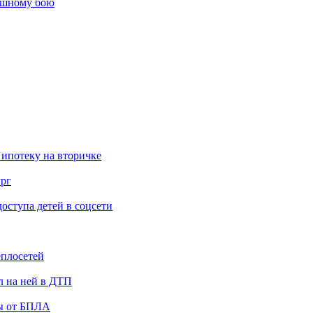
ашному бою
 ипотеку на вторичке
ург
ступа детей в соцсети
еплосетей
л на ней в ДТП
ты от БПЛА