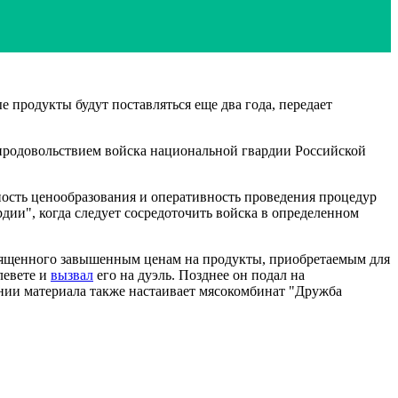
продукты будут поставляться еще два года, передает
 продовольствием войска национальной гвардии Российской
ность ценообразования и оперативность проведения процедур
дии", когда следует сосредоточить войска в определенном
священного завышенным ценам на продукты, приобретаемым для
левете и
вызвал
его на дуэль. Позднее он подал на
ении материала также настаивает мясокомбинат "Дружба